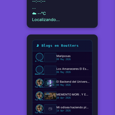
--:--:--
...
☁️
--°C
Localizando...
📡 Blogs en Routters
Mariposas
08 May 2026
ꕥ.•.kosaki.•.🦋
Los Amaneceres El Espectáculo Silencioso ✨️
06 May 2026
Beвє¢ιтα❤️
El Backend del Universo: Determinismo, Conciencia y el Código de la Realidad
03 May 2026
Tío Monkey
MEMENTO MORI . Y EL MIEDO DE MORIR?
20 Apr 2026
Tío Monkey
Mi odisea haciendo plugins
📷
14 Apr 2026
Tío Monkey