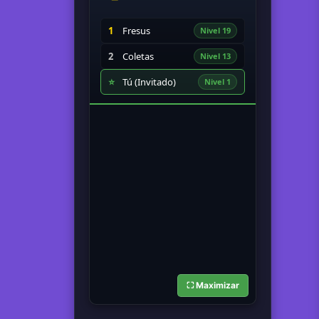
1
Fresus
Nivel 19
2
Coletas
Nivel 13
⭐
Tú (Invitado)
Nivel 1
⛶ Maximizar