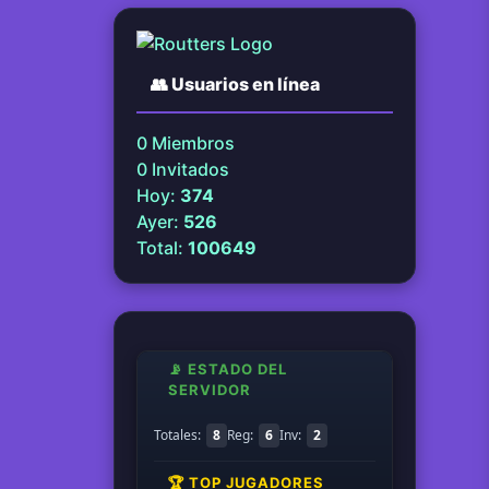
👥
Usuarios en línea
0
Miembros
0
Invitados
Hoy:
374
Ayer:
526
Total:
100649
📡 ESTADO DEL
SERVIDOR
Totales:
8
Reg:
6
Inv:
2
🏆 TOP JUGADORES