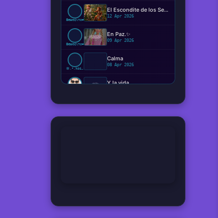
El Escondite de los Sentimientos
12 Apr 2026
Beвє¢ιтα❤️
En Paz.✨️
09 Apr 2026
Beвє¢ιтα❤️
Calma
08 Apr 2026
ꕥ.•.kosaki.•.🦋
Y la vida...
📷
08 Apr 2026
Ger
Hemos viajado verdaderamente en el tiempo ?
08 Apr 2026
Tío Monkey
¿Qué perturbación o presión vale más que el estado neutral?
08 Apr 2026
Coletas