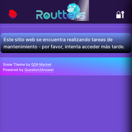
📚
🔐
Este sitio web se encuentra realizando tareas de
mantenimiento - por favor, intenta acceder más tarde.
Snow Theme by
Q2A Market
Powered by
Question2Answer
...