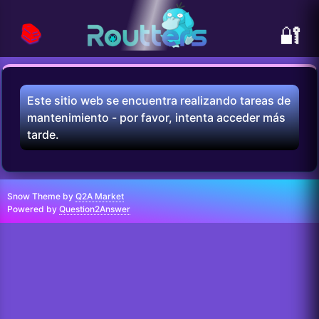
📚
🔐
Este sitio web se encuentra realizando tareas de
mantenimiento - por favor, intenta acceder más
tarde.
Snow Theme by
Q2A Market
Powered by
Question2Answer
...