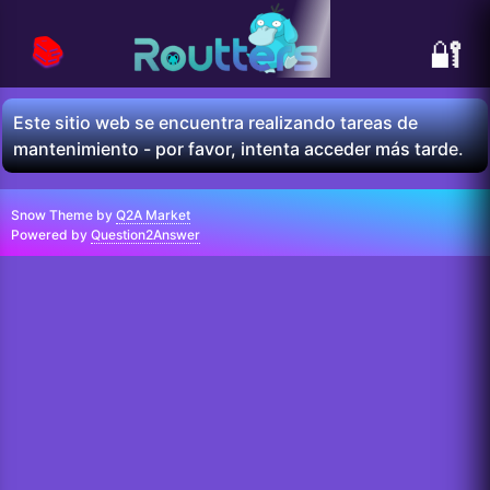
📚
🔐
Este sitio web se encuentra realizando tareas de
mantenimiento - por favor, intenta acceder más tarde.
Snow Theme by
Q2A Market
Powered by
Question2Answer
...