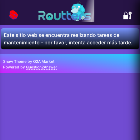
📚
🔐
Este sitio web se encuentra realizando tareas de
mantenimiento - por favor, intenta acceder más tarde.
Snow Theme by
Q2A Market
Powered by
Question2Answer
...