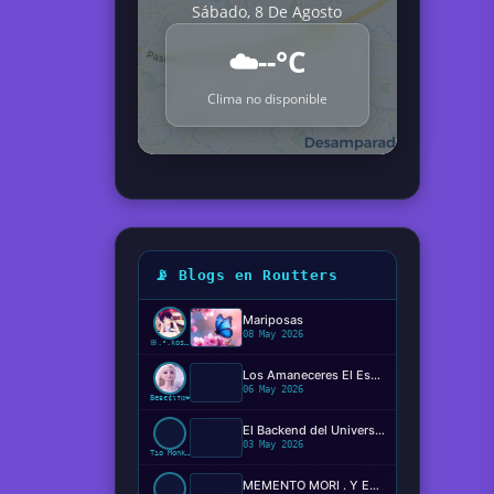
Sábado, 8 De Agosto
☁️
--°C
Clima no disponible
📡 Blogs en Routters
Mariposas
08 May 2026
ꕥ.•.kosaki.•.🦋
Los Amaneceres El Espectáculo Silencioso ✨️
06 May 2026
Beвє¢ιтα❤️
El Backend del Universo: Determinismo, Conciencia y el Código de la Realidad
03 May 2026
Tío Monkey
MEMENTO MORI . Y EL MIEDO DE MORIR?