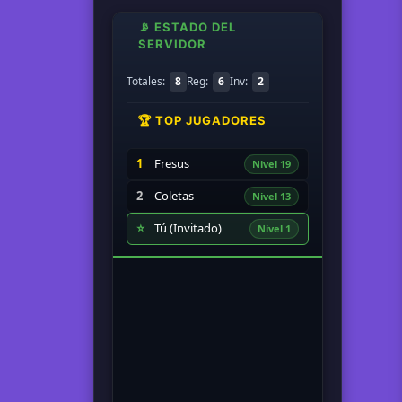
📡 ESTADO DEL
SERVIDOR
Totales:
8
Reg:
6
Inv:
2
🏆 TOP JUGADORES
1
Fresus
Nivel 19
2
Coletas
Nivel 13
⭐
Tú (Invitado)
Nivel 1