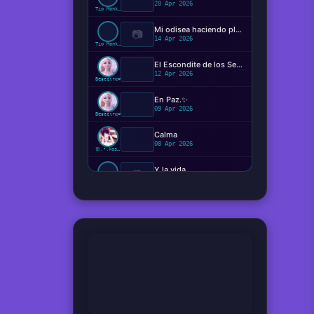
20 Apr 2026
Tío Monkey
Mi odisea haciendo plugins
📷
14 Apr 2026
Tío Monkey
El Escondite de los Sentimientos
12 Apr 2026
Beвє¢ιтα❤️
En Paz.✨️
09 Apr 2026
Beвє¢ιтα❤️
Calma
08 Apr 2026
ꕥ.•.kosaki.•.🦋
Y la vida...
📷
08 Apr 2026
Ger
Hemos viajado verdaderamente en el tiempo ?
08 Apr 2026
Tío Monkey
¿Qué perturbación o presión vale más que el estado neutral?
08 Apr 2026
Coletas