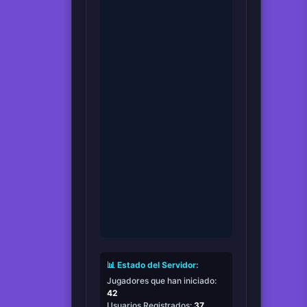
📊 Estado del Servidor:
Jugadores que han iniciado:
42
Usuarios Registrados:
37