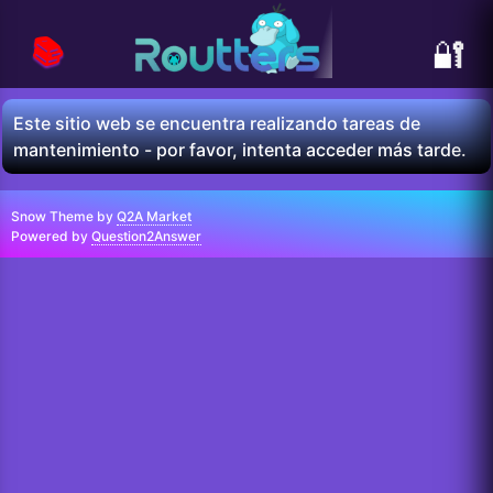
📚
🔐
Este sitio web se encuentra realizando tareas de
mantenimiento - por favor, intenta acceder más tarde.
Snow Theme by
Q2A Market
Powered by
Question2Answer
...