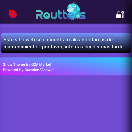
📚
🔐
Este sitio web se encuentra realizando tareas de
mantenimiento - por favor, intenta acceder más tarde.
Snow Theme by
Q2A Market
Powered by
Question2Answer
...