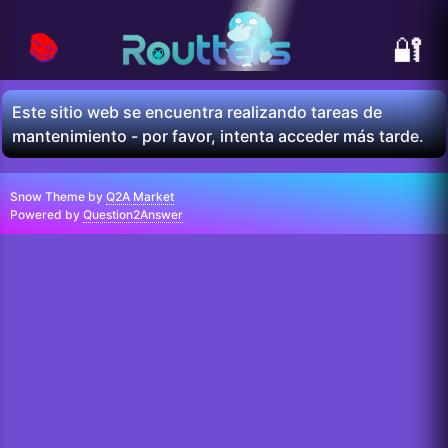
📚
🔐
Este sitio web se encuentra realizando tareas de
mantenimiento - por favor, intenta acceder más tarde.
Snow Theme by
Q2A Market
Powered by
Question2Answer
...