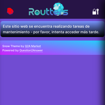
📚
🔐
Este sitio web se encuentra realizando tareas de
mantenimiento - por favor, intenta acceder más tarde.
Snow Theme by
Q2A Market
Powered by
Question2Answer
...