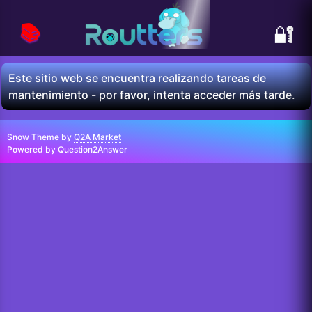
📚
🔐
Este sitio web se encuentra realizando tareas de
mantenimiento - por favor, intenta acceder más tarde.
Snow Theme by
Q2A Market
Powered by
Question2Answer
...