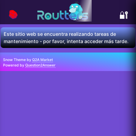
📚
🔐
Este sitio web se encuentra realizando tareas de
mantenimiento - por favor, intenta acceder más tarde.
Snow Theme by
Q2A Market
Powered by
Question2Answer
...