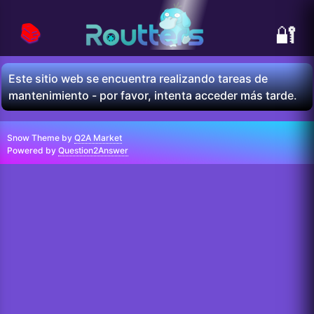
📚
🔐
Este sitio web se encuentra realizando tareas de
mantenimiento - por favor, intenta acceder más tarde.
Snow Theme by
Q2A Market
Powered by
Question2Answer
...