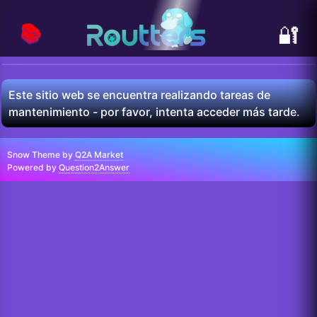
📚
🔐
Este sitio web se encuentra realizando tareas de
mantenimiento - por favor, intenta acceder más tarde.
Snow Theme by
Q2A Market
Powered by
Question2Answer
...