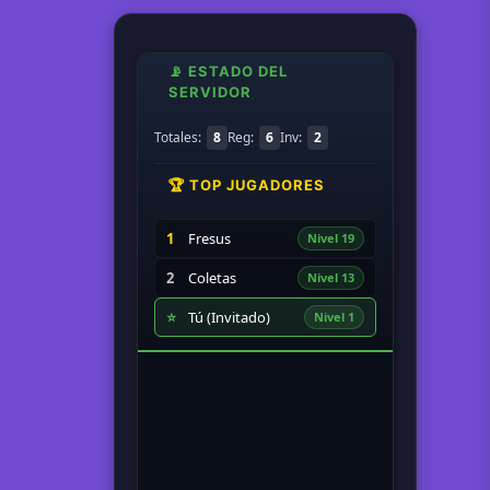
📡 ESTADO DEL
SERVIDOR
Totales:
8
Reg:
6
Inv:
2
🏆 TOP JUGADORES
1
Fresus
Nivel 19
2
Coletas
Nivel 13
⭐
Tú (Invitado)
Nivel 1