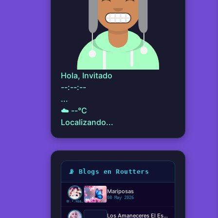
Hola, Invitado
--:--:--
...
☁️
--°C
Localizando...
📡 Blogs en Routters
Mariposas
08 May 2026
ꕥ.•.kosaki.•.🦋
Los Amaneceres El Espectáculo Silencioso ✨️