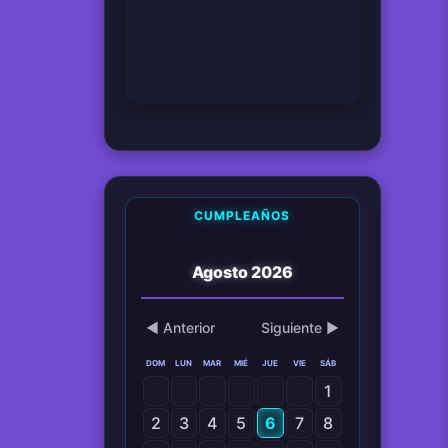
08 Apr 2026
Coletas
CUMPLEAÑOS
Agosto 2026
◀ Anterior
Siguiente ▶
DOM
LUN
MAR
MIÉ
JUE
VIE
SÁB
1
2
3
4
5
6
7
8