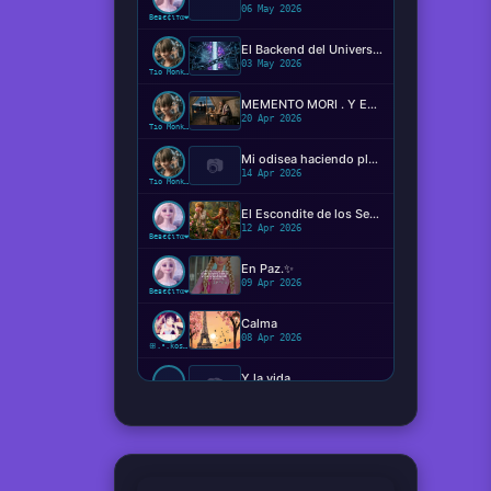
06 May 2026
Beвє¢ιтα❤️
El Backend del Universo: Determinismo, Conciencia y el Código de la Realidad
03 May 2026
Tío Monkey
MEMENTO MORI . Y EL MIEDO DE MORIR?
20 Apr 2026
Tío Monkey
Mi odisea haciendo plugins
📷
14 Apr 2026
Tío Monkey
El Escondite de los Sentimientos
12 Apr 2026
Beвє¢ιтα❤️
En Paz.✨️
09 Apr 2026
Beвє¢ιтα❤️
Calma
08 Apr 2026
ꕥ.•.kosaki.•.🦋
Y la vida...
📷
08 Apr 2026
Ger
Hemos viajado verdaderamente en el tiempo ?
08 Apr 2026
Tío Monkey
¿Qué perturbación o presión vale más que el estado neutral?