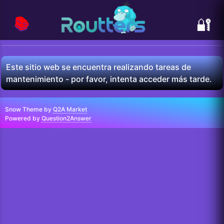
📚
🔐
Este sitio web se encuentra realizando tareas de
mantenimiento - por favor, intenta acceder más tarde.
Snow Theme by
Q2A Market
Powered by
Question2Answer
...