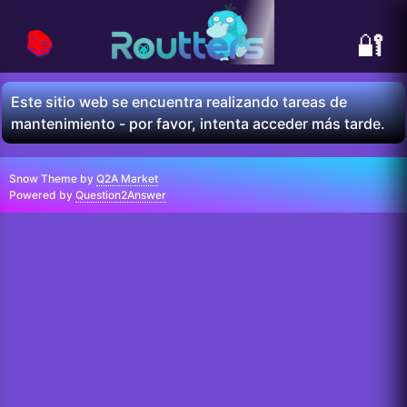
📚
🔐
Este sitio web se encuentra realizando tareas de
mantenimiento - por favor, intenta acceder más tarde.
Snow Theme by
Q2A Market
Powered by
Question2Answer
...