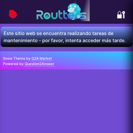
📚
🔐
Este sitio web se encuentra realizando tareas de
mantenimiento - por favor, intenta acceder más tarde.
Snow Theme by
Q2A Market
Powered by
Question2Answer
...