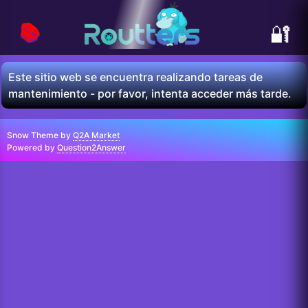
📚
🔐
Este sitio web se encuentra realizando tareas de
mantenimiento - por favor, intenta acceder más tarde.
Snow Theme by
Q2A Market
Powered by
Question2Answer
...