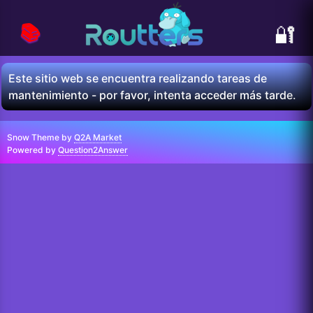
📚
🔐
Este sitio web se encuentra realizando tareas de
mantenimiento - por favor, intenta acceder más tarde.
Snow Theme by
Q2A Market
Powered by
Question2Answer
...