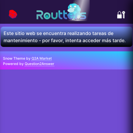
📚
🔐
Este sitio web se encuentra realizando tareas de
mantenimiento - por favor, intenta acceder más tarde.
Snow Theme by
Q2A Market
Powered by
Question2Answer
...