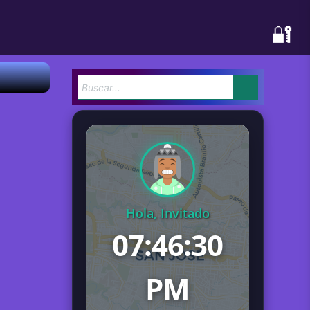
🔐
Hola, Invitado
07:46:31
PM