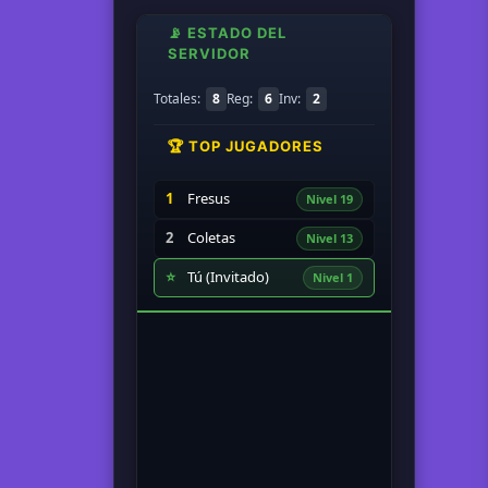
📡 ESTADO DEL
SERVIDOR
Totales:
8
Reg:
6
Inv:
2
🏆 TOP JUGADORES
1
Fresus
Nivel 19
2
Coletas
Nivel 13
⭐
Tú (Invitado)
Nivel 1