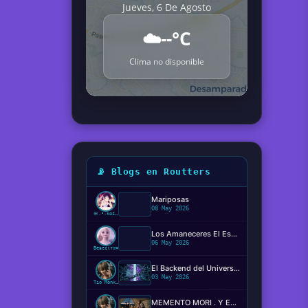
Jueves, 6 De Agosto
☁️
--°C
Clima no disponible
📡 Blogs en Routters
Mariposas
08 May 2026
ꕥ.•.kosaki.•.🦋
Los Amaneceres El Espectáculo Silencioso ✨️
06 May 2026
Beвє¢ιтα❤️
El Backend del Universo: Determinismo, Conciencia y el Código de la Realidad
03 May 2026
Tío Monkey
MEMENTO MORI . Y EL MIEDO DE MORIR?