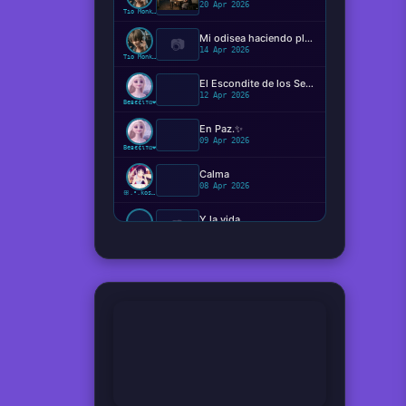
20 Apr 2026
Tío Monkey
Mi odisea haciendo plugins
📷
14 Apr 2026
Tío Monkey
El Escondite de los Sentimientos
12 Apr 2026
Beвє¢ιтα❤️
En Paz.✨️
09 Apr 2026
Beвє¢ιтα❤️
Calma
08 Apr 2026
ꕥ.•.kosaki.•.🦋
Y la vida...
📷
08 Apr 2026
Ger
Hemos viajado verdaderamente en el tiempo ?
08 Apr 2026
Tío Monkey
¿Qué perturbación o presión vale más que el estado neutral?
08 Apr 2026
Coletas