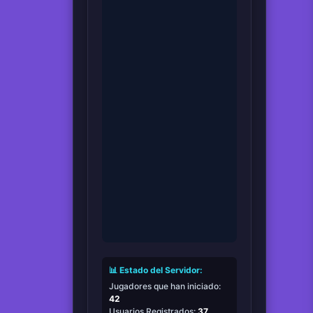
📊 Estado del Servidor:
Jugadores que han iniciado:
42
Usuarios Registrados:
37