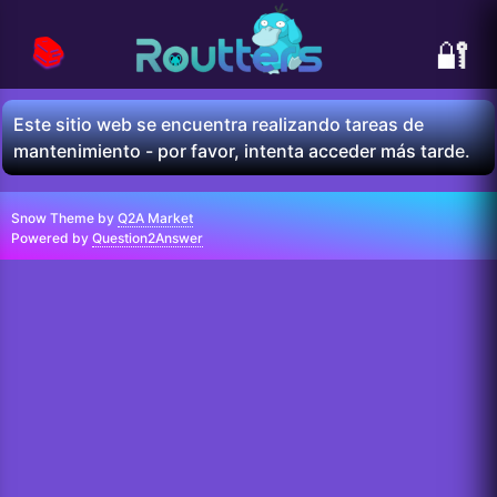
📚
🔐
Este sitio web se encuentra realizando tareas de
mantenimiento - por favor, intenta acceder más tarde.
Snow Theme by
Q2A Market
Powered by
Question2Answer
...