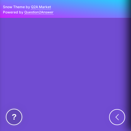
Snow Theme by
Q2A Market
Powered by
Question2Answer
...
?