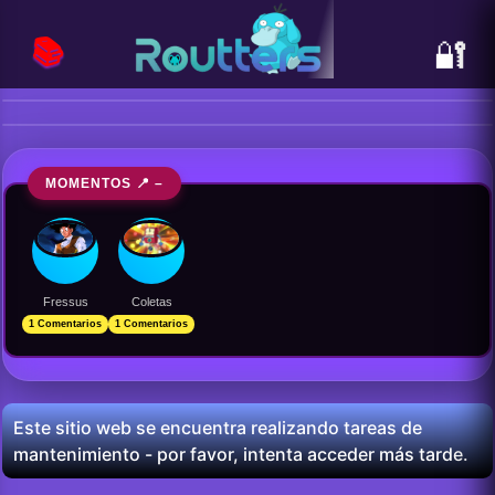
📚
🔐
MOMENTOS 📍 –
Fressus
Coletas
1 Comentarios
1 Comentarios
Este sitio web se encuentra realizando tareas de
mantenimiento - por favor, intenta acceder más tarde.