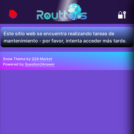
📚
🔐
Este sitio web se encuentra realizando tareas de
mantenimiento - por favor, intenta acceder más tarde.
Snow Theme by
Q2A Market
Powered by
Question2Answer
...