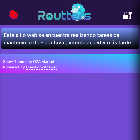
📚
🔐
Este sitio web se encuentra realizando tareas de
mantenimiento - por favor, intenta acceder más tarde.
Snow Theme by
Q2A Market
Powered by
Question2Answer
...