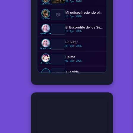
20 Apr 2026
Tío Monkey
Mi odisea haciendo plugins
📷
14 Apr 2026
Tío Monkey
El Escondite de los Sentimientos
12 Apr 2026
Beвє¢ιтα❤️
En Paz.✨️
09 Apr 2026
Beвє¢ιтα❤️
Calma
08 Apr 2026
ꕥ.•.kosaki.•.🦋
Y la vida...
📷
08 Apr 2026
Ger
Hemos viajado verdaderamente en el tiempo ?
08 Apr 2026
Tío Monkey
¿Qué perturbación o presión vale más que el estado neutral?
08 Apr 2026
Coletas