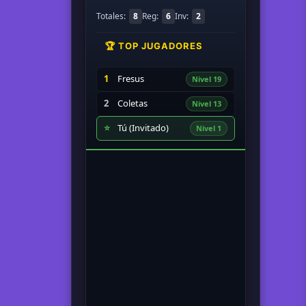
Totales:
8
Reg:
6
Inv:
2
🏆 TOP JUGADORES
1
Fresus
Nivel 19
2
Coletas
Nivel 13
⭐
Tú (Invitado)
Nivel 1