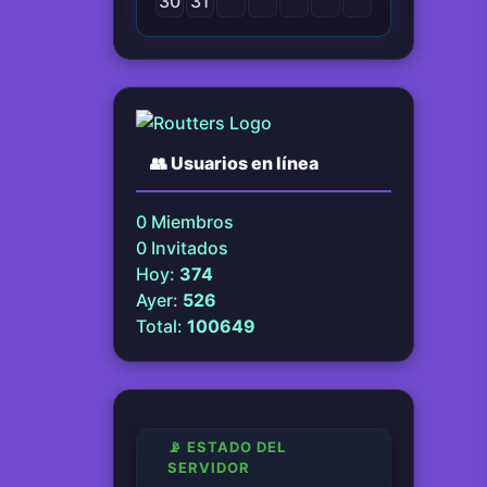
30
31
👥
Usuarios en línea
0
Miembros
0
Invitados
Hoy:
374
Ayer:
526
Total:
100649
📡 ESTADO DEL
SERVIDOR