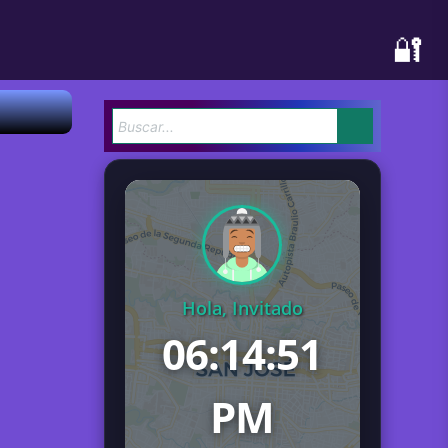
🔐
Hola, Invitado
06:14:52
PM