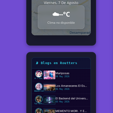
Viernes, 7 De Agosto
☁️
--°C
Clima no disponible
📡 Blogs en Routters
Mariposas
08 May 2026
ꕥ.•.kosaki.•.🦋
Los Amaneceres El Espectáculo Silencioso ✨️
06 May 2026
Beвє¢ιтα❤️
El Backend del Universo: Determinismo, Conciencia y el Código de la Realidad
03 May 2026
Tío Monkey
MEMENTO MORI . Y EL MIEDO DE MORIR?