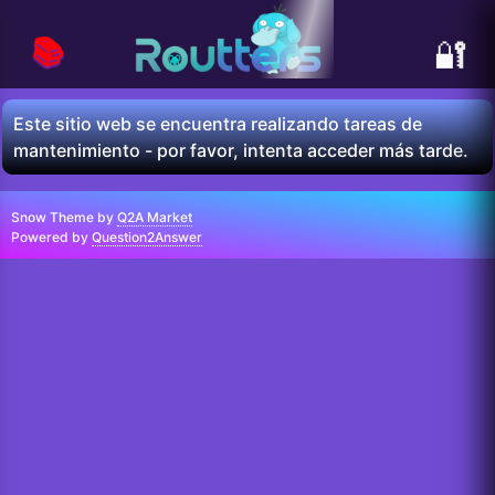
📚
🔐
Este sitio web se encuentra realizando tareas de
mantenimiento - por favor, intenta acceder más tarde.
Snow Theme by
Q2A Market
Powered by
Question2Answer
...