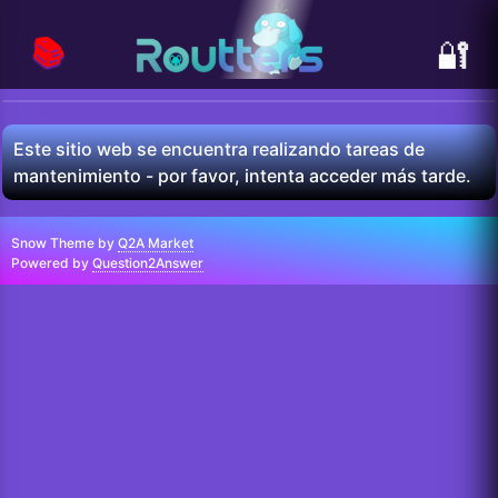
📚
🔐
Este sitio web se encuentra realizando tareas de
mantenimiento - por favor, intenta acceder más tarde.
Snow Theme by
Q2A Market
Powered by
Question2Answer
...