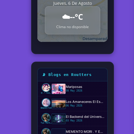
Jueves, 6 De Agosto
☁️
--°C
Clima no disponible
📡 Blogs en Routters
Mariposas
08 May 2026
ꕥ.•.kosaki.•.🦋
Los Amaneceres El Espectáculo Silencioso ✨️
06 May 2026
Beвє¢ιтα❤️
El Backend del Universo: Determinismo, Conciencia y el Código de la Realidad
03 May 2026
Tío Monkey
MEMENTO MORI . Y EL MIEDO DE MORIR?