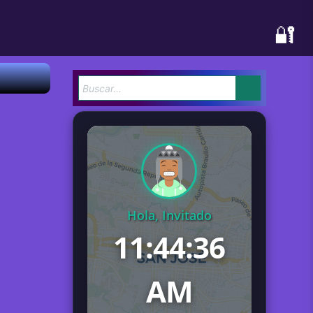
🔐
Hola, Invitado
11:44:37
AM