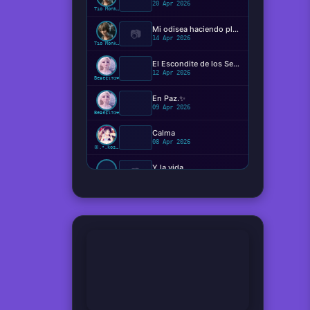
20 Apr 2026
Tío Monkey
Mi odisea haciendo plugins
📷
14 Apr 2026
Tío Monkey
El Escondite de los Sentimientos
12 Apr 2026
Beвє¢ιтα❤️
En Paz.✨️
09 Apr 2026
Beвє¢ιтα❤️
Calma
08 Apr 2026
ꕥ.•.kosaki.•.🦋
Y la vida...
📷
08 Apr 2026
Ger
Hemos viajado verdaderamente en el tiempo ?
08 Apr 2026
Tío Monkey
¿Qué perturbación o presión vale más que el estado neutral?
08 Apr 2026
Coletas