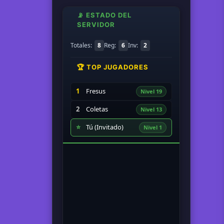
📡 ESTADO DEL
SERVIDOR
Totales:
8
Reg:
6
Inv:
2
🏆 TOP JUGADORES
1
Fresus
Nivel 19
2
Coletas
Nivel 13
⭐
Tú (Invitado)
Nivel 1