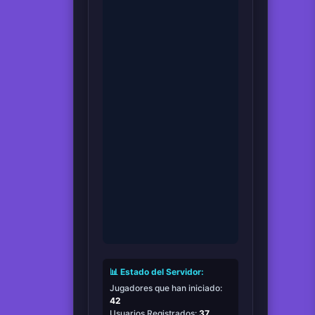
📊 Estado del Servidor:
Jugadores que han iniciado:
42
Usuarios Registrados:
37