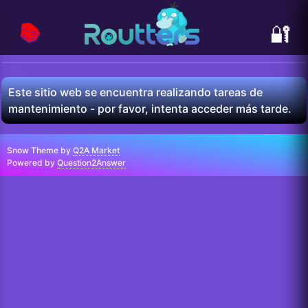
📚
🔐
Este sitio web se encuentra realizando tareas de
mantenimiento - por favor, intenta acceder más tarde.
Snow Theme by
Q2A Market
Powered by
Question2Answer
...