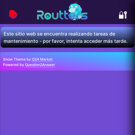
📚
🔐
Este sitio web se encuentra realizando tareas de
mantenimiento - por favor, intenta acceder más tarde.
Snow Theme by
Q2A Market
Powered by
Question2Answer
...