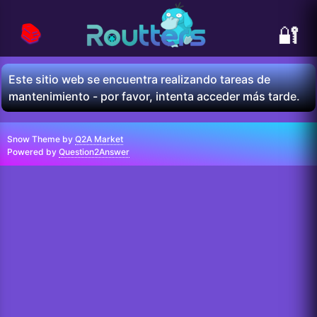
📚
🔐
Este sitio web se encuentra realizando tareas de
mantenimiento - por favor, intenta acceder más tarde.
Snow Theme by
Q2A Market
Powered by
Question2Answer
...