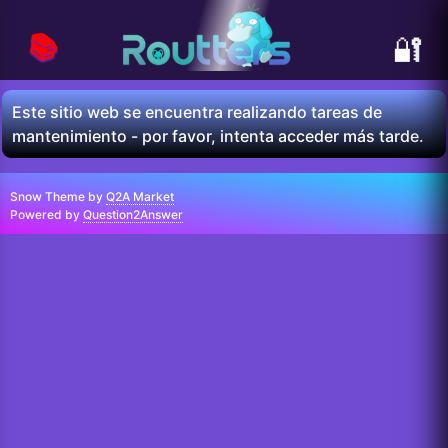
📚
🔐
Este sitio web se encuentra realizando tareas de
mantenimiento - por favor, intenta acceder más tarde.
Snow Theme by
Q2A Market
Powered by
Question2Answer
...