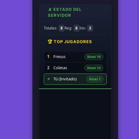
📡 ESTADO DEL
SERVIDOR
Totales:
8
Reg:
6
Inv:
2
🏆 TOP JUGADORES
1
Fresus
Nivel 19
2
Coletas
Nivel 13
⭐
Tú (Invitado)
Nivel 1