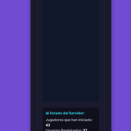
📊 Estado del Servidor:
Jugadores que han iniciado:
42
Usuarios Registrados:
37