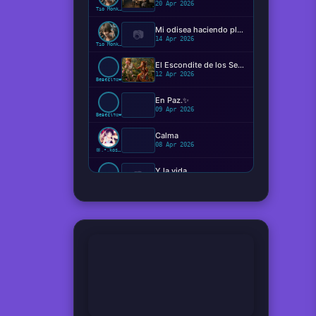
20 Apr 2026
Tío Monkey
Mi odisea haciendo plugins
📷
14 Apr 2026
Tío Monkey
El Escondite de los Sentimientos
12 Apr 2026
Beвє¢ιтα❤️
En Paz.✨️
09 Apr 2026
Beвє¢ιтα❤️
Calma
08 Apr 2026
ꕥ.•.kosaki.•.🦋
Y la vida...
📷
08 Apr 2026
Ger
Hemos viajado verdaderamente en el tiempo ?
08 Apr 2026
Tío Monkey
¿Qué perturbación o presión vale más que el estado neutral?
08 Apr 2026
Coletas