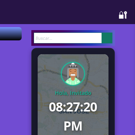
🔐
Hola, Invitado
08:27:21
PM