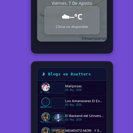
Viernes, 7 De Agosto
☁️
--°C
Clima no disponible
📡 Blogs en Routters
Mariposas
08 May 2026
ꕥ.•.kosaki.•.🦋
Los Amaneceres El Espectáculo Silencioso ✨️
06 May 2026
Beвє¢ιтα❤️
El Backend del Universo: Determinismo, Conciencia y el Código de la Realidad
03 May 2026
Tío Monkey
MEMENTO MORI . Y EL MIEDO DE MORIR?