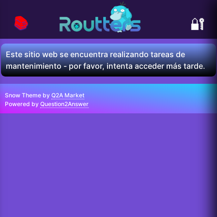
📚
🔐
Este sitio web se encuentra realizando tareas de
mantenimiento - por favor, intenta acceder más tarde.
Snow Theme by
Q2A Market
Powered by
Question2Answer
...