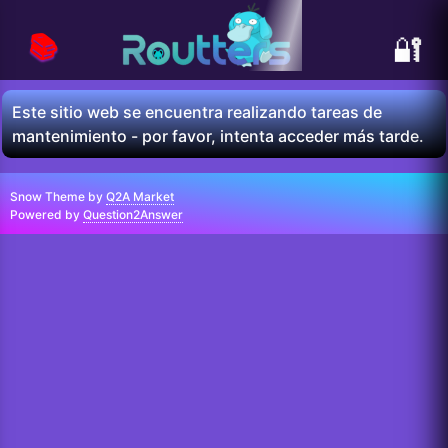
📚
🔐
Este sitio web se encuentra realizando tareas de
mantenimiento - por favor, intenta acceder más tarde.
Snow Theme by
Q2A Market
Powered by
Question2Answer
...