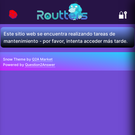
📚
🔐
Este sitio web se encuentra realizando tareas de
mantenimiento - por favor, intenta acceder más tarde.
Snow Theme by
Q2A Market
Powered by
Question2Answer
...