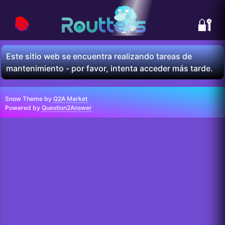
📚
🔐
Este sitio web se encuentra realizando tareas de
mantenimiento - por favor, intenta acceder más tarde.
Snow Theme by
Q2A Market
Powered by
Question2Answer
...