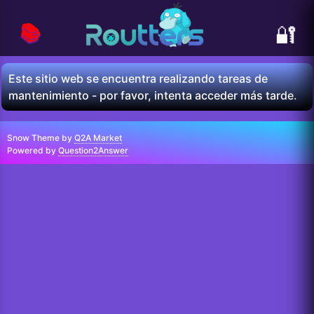
📚
🔐
Este sitio web se encuentra realizando tareas de
mantenimiento - por favor, intenta acceder más tarde.
Snow Theme by
Q2A Market
Powered by
Question2Answer
...