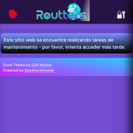
📚
🔐
Este sitio web se encuentra realizando tareas de
mantenimiento - por favor, intenta acceder más tarde.
Snow Theme by
Q2A Market
Powered by
Question2Answer
...