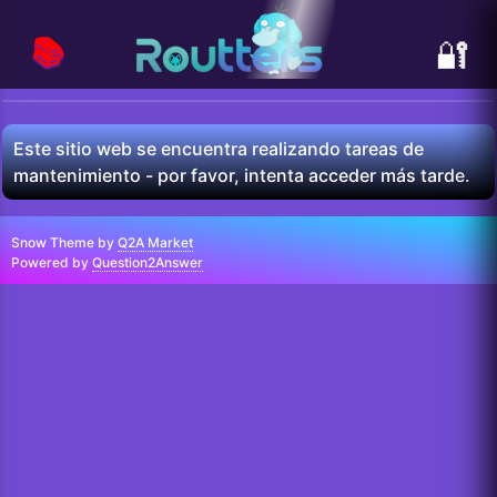
📚
🔐
Este sitio web se encuentra realizando tareas de
mantenimiento - por favor, intenta acceder más tarde.
Snow Theme by
Q2A Market
Powered by
Question2Answer
...