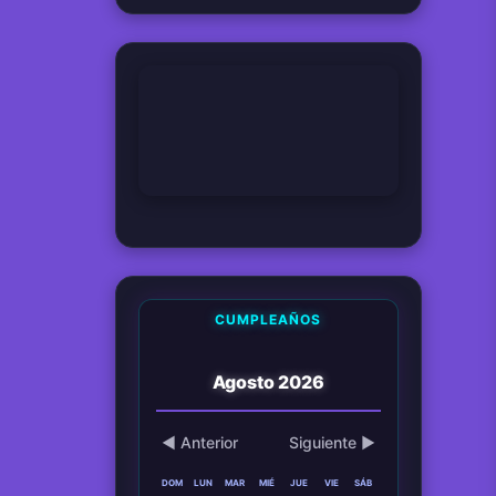
Hemos viajado verdaderamente en el tiempo ?
08 Apr 2026
Tío Monkey
¿Qué perturbación o presión vale más que el estado neutral?
08 Apr 2026
Coletas
CUMPLEAÑOS
Agosto 2026
◀ Anterior
Siguiente ▶
DOM
LUN
MAR
MIÉ
JUE
VIE
SÁB