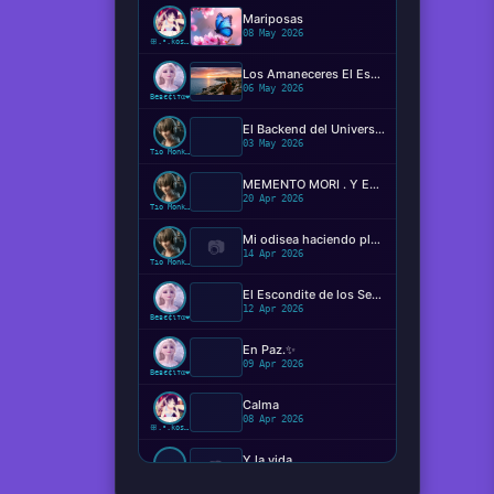
Mariposas
08 May 2026
ꕥ.•.kosaki.•.🦋
Los Amaneceres El Espectáculo Silencioso ✨️
06 May 2026
Beвє¢ιтα❤️
El Backend del Universo: Determinismo, Conciencia y el Código de la Realidad
03 May 2026
Tío Monkey
MEMENTO MORI . Y EL MIEDO DE MORIR?
20 Apr 2026
Tío Monkey
Mi odisea haciendo plugins
📷
14 Apr 2026
Tío Monkey
El Escondite de los Sentimientos
12 Apr 2026
Beвє¢ιтα❤️
En Paz.✨️
09 Apr 2026
Beвє¢ιтα❤️
Calma
08 Apr 2026
ꕥ.•.kosaki.•.🦋
Y la vida...
📷
08 Apr 2026
Ger