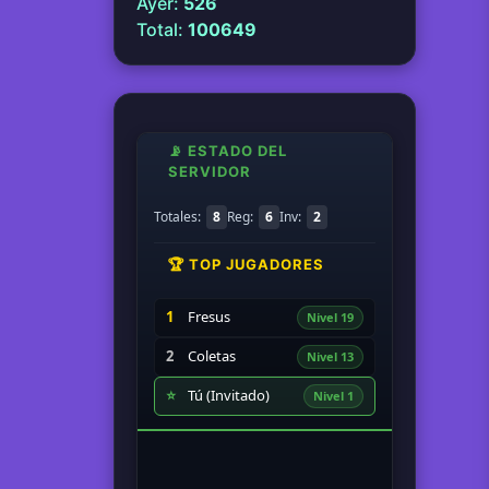
Ayer:
526
Total:
100649
📡 ESTADO DEL
SERVIDOR
Totales:
8
Reg:
6
Inv:
2
🏆 TOP JUGADORES
1
Fresus
Nivel 19
2
Coletas
Nivel 13
⭐
Tú (Invitado)
Nivel 1