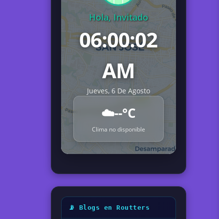
Hola, Invitado
06:00:03
AM
Jueves, 6 De Agosto
☁️
--°C
Clima no disponible
📡 Blogs en Routters