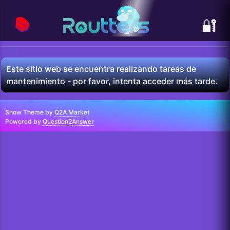
📚
🔐
Este sitio web se encuentra realizando tareas de
mantenimiento - por favor, intenta acceder más tarde.
Snow Theme by
Q2A Market
Powered by
Question2Answer
...