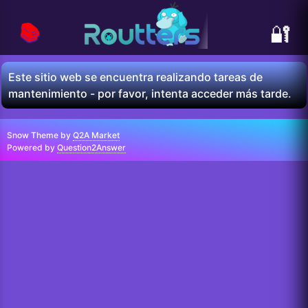
📚
🔐
Este sitio web se encuentra realizando tareas de
mantenimiento - por favor, intenta acceder más tarde.
Snow Theme by
Q2A Market
Powered by
Question2Answer
...