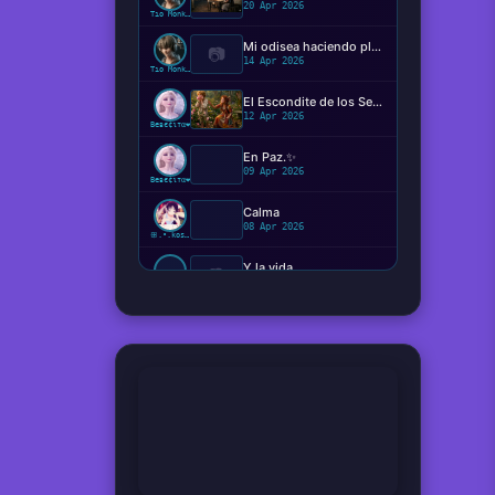
20 Apr 2026
Tío Monkey
Mi odisea haciendo plugins
📷
14 Apr 2026
Tío Monkey
El Escondite de los Sentimientos
12 Apr 2026
Beвє¢ιтα❤️
En Paz.✨️
09 Apr 2026
Beвє¢ιтα❤️
Calma
08 Apr 2026
ꕥ.•.kosaki.•.🦋
Y la vida...
📷
08 Apr 2026
Ger
Hemos viajado verdaderamente en el tiempo ?
08 Apr 2026
Tío Monkey
¿Qué perturbación o presión vale más que el estado neutral?
08 Apr 2026
Coletas