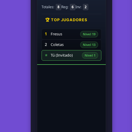
Totales:
8
Reg:
6
Inv:
2
🏆 TOP JUGADORES
1
Fresus
Nivel 19
2
Coletas
Nivel 13
⭐
Tú (Invitado)
Nivel 1