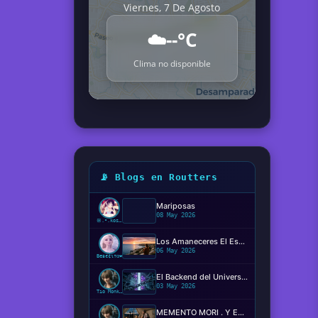
Viernes, 7 De Agosto
☁️
--°C
Clima no disponible
📡 Blogs en Routters
Mariposas
08 May 2026
ꕥ.•.kosaki.•.🦋
Los Amaneceres El Espectáculo Silencioso ✨️
06 May 2026
Beвє¢ιтα❤️
El Backend del Universo: Determinismo, Conciencia y el Código de la Realidad
03 May 2026
Tío Monkey
MEMENTO MORI . Y EL MIEDO DE MORIR?