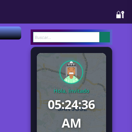
🔐
Hola, Invitado
05:24:37
AM