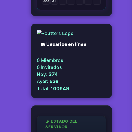
30
31
👥
Usuarios en línea
0
Miembros
0
Invitados
Hoy:
374
Ayer:
526
Total:
100649
📡 ESTADO DEL
SERVIDOR