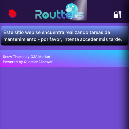
📚
🔐
Este sitio web se encuentra realizando tareas de
mantenimiento - por favor, intenta acceder más tarde.
Snow Theme by
Q2A Market
Powered by
Question2Answer
...