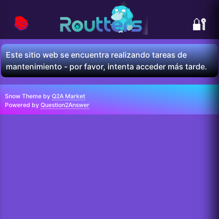
📚
🔐
Este sitio web se encuentra realizando tareas de
mantenimiento - por favor, intenta acceder más tarde.
Snow Theme by
Q2A Market
Powered by
Question2Answer
...