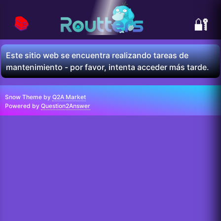
📚
🔐
Este sitio web se encuentra realizando tareas de
mantenimiento - por favor, intenta acceder más tarde.
Snow Theme by
Q2A Market
Powered by
Question2Answer
...