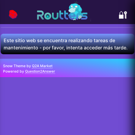
📚
🔐
Este sitio web se encuentra realizando tareas de
mantenimiento - por favor, intenta acceder más tarde.
Snow Theme by
Q2A Market
Powered by
Question2Answer
...